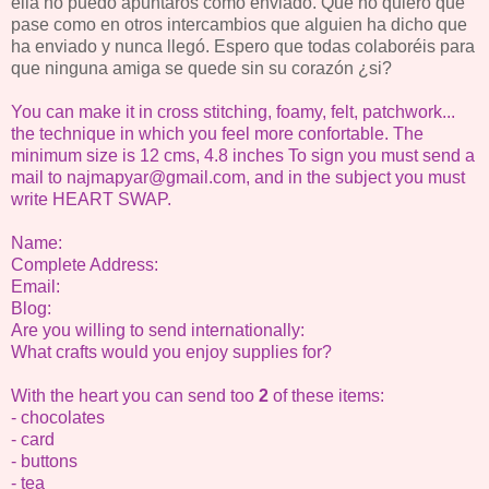
ella no puedo apuntaros como enviado. Que no quiero que
pase como en otros intercambios que alguien ha dicho que
ha enviado y nunca llegó. Espero que todas colaboréis para
que ninguna amiga se quede sin su corazón ¿si?
You can make it in cross stitching, foamy, felt, patchwork...
the technique in which you feel more confortable.
The
minimum size is 12 cms, 4.8 inches
To sign you must send a
mail to najmapyar@gmail.com, and in the subject you must
write HEART SWAP.
Name:
Complete Address:
Email:
Blog:
Are you willing to send internationally:
What crafts would you enjoy supplies for?
With the heart you can send too
2
of these items:
- chocolates
- card
- buttons
- tea