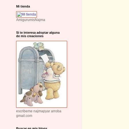
Mi tienda
AmigurumisNajma
Si te interesa adoptar alguna
de mis creaciones
escribeme najmapyar arroba
gmail.com
Buscar en mis blogs