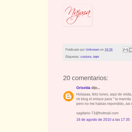
Publicado por
Unknown
en
16:26
Etiquetas:
costura
,
tejer
20 comentarios:
Griselda
dijo...
Holaaaa, feliz lunes, aqui de visit
mi blog el enlace para " la mannta 
pero no me habias repondido, asi 
sagitario-73@hotmail.com
16 de agosto de 2010 a las 17:35