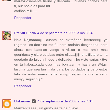
maravillosamente tierno y delicado... buenas noches para
ti, buenos días para mi.
cariños millll....
Responder
Prendt Linda
4 de septiembre de 2009 a las 3:34
Hola Najmaaaa¡¡¡ cuanto he extrañado leerteeee¡¡ ya
regrese...es decir no me fui pero andaba desganada..pero
ahora con baterias vengo a visitar a mis amix mas
queridas¡¡ y claro estabas entre ellas...jijiji..el alfiletero te ha
quedado de lujoo¡¡ lindoo y delicado¡¡¡ he visto varias kittys
en tu haber...cada diaa mas bonitas¡¡¡ y hasta un SAL¡¡¡
lastima que sea tan mala para los bordados¡¡¡ pero estoy
feliz de estar nuevamente aqui¡¡¡ espero ahora si venir
muyyy seguido¡¡ ^^
Responder
Unknown
4 de septiembre de 2009 a las 7:34
Manzanitaaaa , un gusto leerte de nuevo