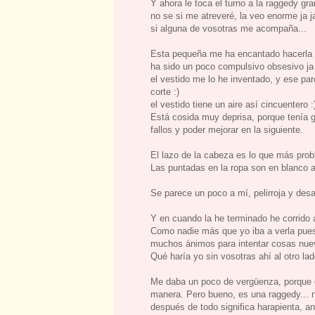
Y ahora le toca el turno a la raggedy g
no se si me atreveré, la veo enorme ja j
si alguna de vosotras me acompaña...
Esta pequeña me ha encantado hacerla
ha sido un poco compulsivo obsesivo ja j
el vestido me lo he inventado, y ese par
corte :)
el vestido tiene un aire así cincuentero :
Está cosida muy deprisa, porque tenía g
fallos y poder mejorar en la siguiente.
El lazo de la cabeza es lo que más pr
Las puntadas en la ropa son en blanco a
Se parece un poco a mí, pelirroja y desa
Y en cuando la he terminado he corrido 
Como nadie más que yo iba a verla pue
muchos ánimos para intentar cosas nue
Qué haría yo sin vosotras ahí al otro la
Me daba un poco de vergüenza, porque co
manera. Pero bueno, es una raggedy... n
después de todo significa harapienta, an