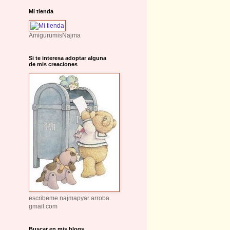
Mi tienda
AmigurumisNajma
Si te interesa adoptar alguna
de mis creaciones
escribeme najmapyar arroba
gmail.com
Buscar en mis blogs