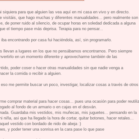
 siquiera para que alguien las vea aquí en mi casa en vivo y en directo.
visitáis, que hago muchas y diferentes manualidades... pero realmente son
e, de poner ruido al silencio, de ocupar horas en soledad dedicada a alguna
ue el tiempo pase más deprisa. Terapia para no pensar...
 iba encontrando por casa fui haciéndola, así, sin programarlo.
os llevan a lugares en los que no pensábamos encontrarnos. Pero siempre
nvertirlo en un momento diferente y aprovecharme también de las
entido, poder coser o hacer otras manualidades sin que nadie venga a
acer la comida o recibir a alguien.
 eso me permite buscar un poco, investigar, localizar cosas a través de otros
rme comprar material para hacer cosas... pues una ocasión para poder reutili
legado al fondo de un armario o en cajas en el desván.
a nada. Guardaba mis vestidos, mis muñecas, mis juguetes... pensando en la
i niña, asi que ha llegado la hora de cortar, quitar botones, hacer retales...
aquel vestido con bordado de nido de abeja :)
ones, y poder tener una sonrisa en la cara pase lo que pase