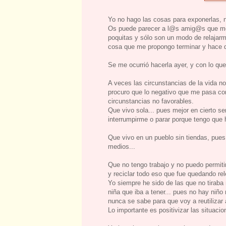
Yo no hago las cosas para exponerlas, ni
Os puede parecer a l@s amig@s que me 
poquitas y sólo son un modo de relajarm
cosa que me propongo terminar y hace q
Se me ocurrió hacerla ayer, y con lo que
A veces las circunstancias de la vida n
procuro que lo negativo que me pasa co
circunstancias no favorables.
Que vivo sola... pues mejor en cierto s
interrumpirme o parar porque tengo que h
Que vivo en un pueblo sin tiendas, pues
medios...
Que no tengo trabajo y no puedo permiti
y reciclar todo eso que fue quedando re
Yo siempre he sido de las que no tirab
niña que iba a tener... pues no hay niño n
nunca se sabe para que voy a reutilizar 
Lo importante es positivizar las situaci