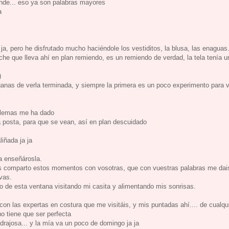
rande... eso ya son palabras mayores
a
a, pero he disfrutado mucho haciéndole los vestiditos, la blusa, las enaguas.
che que lleva ahí en plan remiendo, es un remiendo de verdad, la tela tenía u
)
anas de verla terminada, y siempre la primera es un poco experimento para 
oblemas me ha dado
 posta, para que se vean, así en plan descuidado
liñada ja ja
a enseñárosla.
s comparto estos momentos con vosotras, que con vuestras palabras me dai
vas.
do de esta ventana visitando mi casita y alimentando mis sonrisas.
n las expertas en costura que me visitáis, y mis puntadas ahí.... de cualqu
o tiene que ser perfecta
drajosa... y la mía va un poco de domingo ja ja