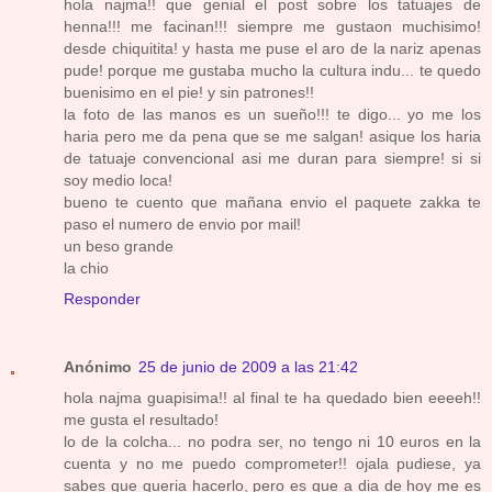
hola najma!! que genial el post sobre los tatuajes de
henna!!! me facinan!!! siempre me gustaon muchisimo!
desde chiquitita! y hasta me puse el aro de la nariz apenas
pude! porque me gustaba mucho la cultura indu... te quedo
buenisimo en el pie! y sin patrones!!
la foto de las manos es un sueño!!! te digo... yo me los
haria pero me da pena que se me salgan! asique los haria
de tatuaje convencional asi me duran para siempre! si si
soy medio loca!
bueno te cuento que mañana envio el paquete zakka te
paso el numero de envio por mail!
un beso grande
la chio
Responder
Anónimo
25 de junio de 2009 a las 21:42
hola najma guapisima!! al final te ha quedado bien eeeeh!!
me gusta el resultado!
lo de la colcha... no podra ser, no tengo ni 10 euros en la
cuenta y no me puedo comprometer!! ojala pudiese, ya
sabes que queria hacerlo, pero es que a dia de hoy me es